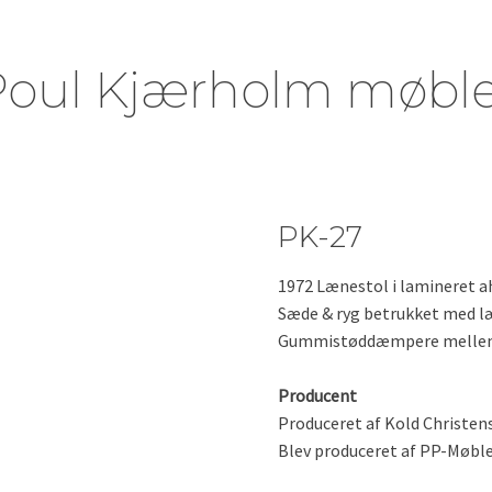
Poul Kjærholm møble
PK-27
1972 Lænestol i lamineret 
Sæde & ryg betrukket med l
Gummistøddæmpere mellem 
Producent
Produceret af Kold Christense
Blev produceret af PP-Møbler 