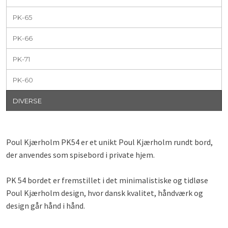
PK-65
PK-66
PK-71
PK-60
DIVERSE
​Poul Kjærholm PK54 er et unikt Poul Kjærholm rundt bord,
der anvendes som spisebord i private hjem.
PK 54 bordet er fremstillet i det minimalistiske og tidløse
Poul Kjærholm design, hvor dansk kvalitet, håndværk og
design går hånd i hånd.