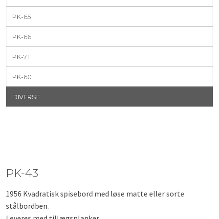
PK-65
PK-66
PK-71
PK-60
DIVERSE
PK-43
1956 Kvadratisk spisebord med løse matte eller sorte
stålbordben.
Leveres med tillægsplanker.